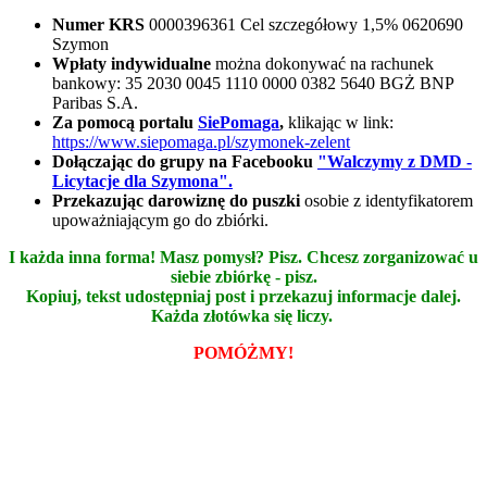
Numer KRS
0000396361 Cel szczegółowy 1,5% 0620690
Szymon
Wpłaty indywidualne
można dokonywać na rachunek
bankowy: 35 2030 0045 1110 0000 0382 5640 BGŻ BNP
Paribas S.A.
Za pomocą portalu
SiePomaga
,
klikając w link:
https://www.siepomaga.pl/szymonek-zelent
Dołączając do grupy na Facebooku
"Walczymy z DMD -
Licytacje dla Szymona".
Przekazując darowiznę do puszki
osobie z identyfikatorem
upoważniającym go do zbiórki.
I każda inna forma! Masz pomysł? Pisz. Chcesz zorganizować u
siebie zbiórkę - pisz.
Kopiuj, tekst udostępniaj post i przekazuj informacje dalej.
Każda złotówka się liczy.
POMÓŻMY!