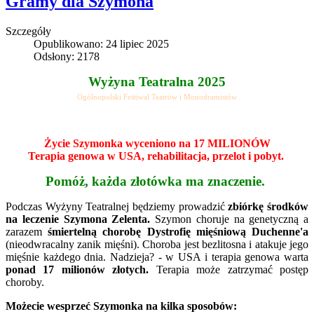
Gramy dla Szymona
Szczegóły
Opublikowano: 24 lipiec 2025
Odsłony: 2178
Wyżyna Teatralna 2025
Ogólnopolski Festiwal Teatrów i Monodramistów
Życie Szymonka wyceniono na 17 MILIONÓW
Terapia genowa w USA, rehabilitacja, przelot i pobyt.
Pomóż, każda złotówka ma znaczenie.
Podczas Wyżyny Teatralnej będziemy prowadzić
zbiórkę środków
na leczenie Szymona Zelenta.
Szymon choruje na genetyczną a
zarazem
śmiertelną chorobę Dystrofię mięśniową Duchenne'a
(nieodwracalny zanik mięśni). Choroba jest bezlitosna i atakuje jego
mięśnie każdego dnia. Nadzieja? - w USA i terapia genowa warta
ponad 17 milionów złotych.
Terapia może zatrzymać postęp
choroby.
Możecie wesprzeć Szymonka na kilka sposobów: