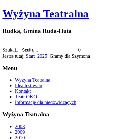
Wyżyna Teatralna
Rudka, Gmina Ruda-Huta
Szukaj...
0
Jesteś tutaj:
Start
2025
Gramy dla Szymona
Menu
Wyżyna Teatralna
Idea festiwalu
Kontakt
Teatr OKO
Informacje dla niedowidzących
Wyżyna Teatralna
2008
2009
2010