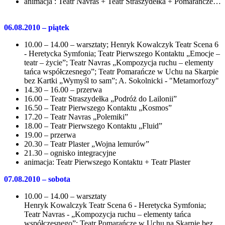
animacja : Teatr Navras + Teatr Straszydełka + Pomarańcze…
06.08.2010 – piątek
10.00 – 14.00 – warsztaty; Henryk Kowalczyk Teatr Scena 6
- Heretycka Symfonia; Teatr Pierwszego Kontaktu „Emocje –
teatr – życie”; Teatr Navras „Kompozycja ruchu – elementy
tańca współczesnego”; Teatr Pomarańcze w Uchu na Skarpie
bez Kartki „Wymyśl to sam”; A. Sokolnicki - "Metamorfozy"
14.30 – 16.00 – przerwa
16.00 – Teatr Straszydełka „Podróż do Lailonii”
16.50 – Teatr Pierwszego Kontaktu „Kosmos”
17.20 – Teatr Navras „Polemiki”
18.00 – Teatr Pierwszego Kontaktu „Fluid”
19.00 – przerwa
20.30 – Teatr Plaster „Wojna lemurów”
21.30 – ognisko integracyjne
animacja: Teatr Pierwszego Kontaktu + Teatr Plaster
07.08.2010 – sobota
10.00 – 14.00 – warsztaty
Henryk Kowalczyk Teatr Scena 6 - Heretycka Symfonia;
Teatr Navras - „Kompozycja ruchu – elementy tańca
współczesnego”; Teatr Pomarańcze w Uchu na Skarpie bez