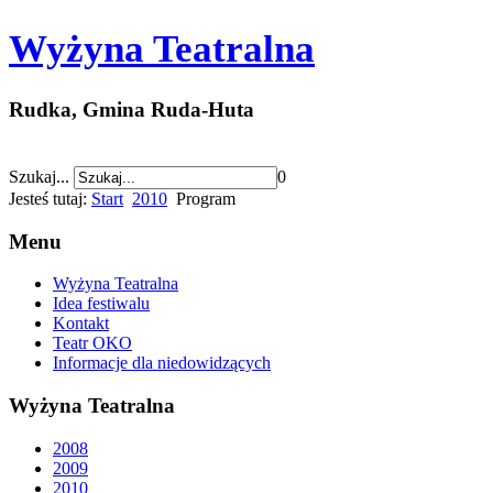
Wyżyna Teatralna
Rudka, Gmina Ruda-Huta
Szukaj...
0
Jesteś tutaj:
Start
2010
Program
Menu
Wyżyna Teatralna
Idea festiwalu
Kontakt
Teatr OKO
Informacje dla niedowidzących
Wyżyna Teatralna
2008
2009
2010