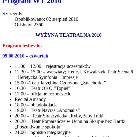
Program WT 2010
Szczegóły
Opublikowano: 02 sierpień 2010
Odsłony: 2360
WYŻYNA TEATRALNA 2010
Program festiwalu
:
05.08.2010 – czwartek
11.00 – 12.00 – rejestracja uczestników
12.30 – 15.00 – warsztaty; Henryk Kowalczyk Teatr Scena 6
- Heretycka Symfonia - Impresje
15.00 –Teatr Jarzębina Czerwona „Znachorka”
16.30 – Teatr OKO ”Topiel”
17.00 – oficjalne rozpoczęcie
Recital Amandy
18.00 – obiadokolacja
19.00 – Teatr Navras „Anomalia”
20.00 – Teatr Straszydełka „Ryby, żaby i raki”
20.20 - Teatr Pomarańcze w Uchu na Skarpie bez Kartki
„Poszukiwanie spokoju”
21.00 – ognisko integracyjne